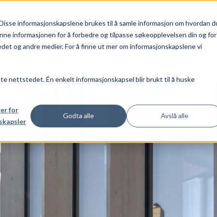
Kon
Disse informasjonskapslene brukes til å samle informasjon om hvordan d
nne informasjonen for å forbedre og tilpasse søkeopplevelsen din og for
et og andre medier. For å finne ut mer om informasjonskapslene vi
Sikkerhetsløsninger
Kundeservice
tte nettstedet. Én enkelt informasjonskapsel blir brukt til å huske
ger for
Godta alle
Avslå alle
skapsler