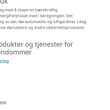
ruk
eg med å skape en bærekraftig
energiforbruket med i beregningen. Det
lg av dør, dørautomatikk og luftgardiner. I dag
tive dørlukkere og andre sikkerhetsprodukter
dukter og tjenester for
iendommer
ering
m
mene