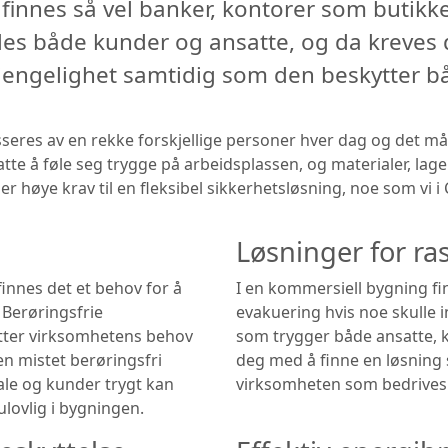
finnes så vel banker, kontorer som butikke
rdes både kunder og ansatte, og da kreves
gjengelighet samtidig som den beskytter 
eres av en rekke forskjellige personer hver dag og det må 
tte å føle seg trygge på arbeidsplassen, og materialer, l
er høye krav til en fleksibel sikkerhetsløsning, noe som vi
Løsninger for ra
innes det et behov for å
I en kommersiell bygning fi
 Berøringsfrie
evakuering hvis noe skulle i
ter virksomhetens behov
som trygger både ansatte, 
 en mistet berøringsfri
deg med å finne en løsning 
ale og kunder trygt kan
virksomheten som bedrives 
lovlig i bygningen.