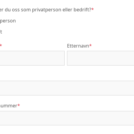
r du oss som privatperson eller bedrift?
*
tperson
t
*
Etternavn
*
nnummer
*