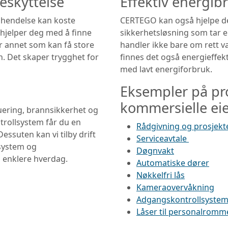
eskyttelse
Effektiv energib
t hendelse kan koste
CERTEGO kan også hjelpe d
hjelper deg med å finne
sikkerhetsløsning som tar 
er annet som kan få store
handler ikke bare om rett va
 Det skaper trygghet for
finnes det også energieffek
med lavt energiforbruk.
Eksempler på pro
kommersielle e
ering, brannsikkerhet og
rollsystem får du en
Rådgivning og prosjekt
ssuten kan vi tilby drift
Serviceavtale
lsystem og
Døgnvakt
n enklere hverdag.
Automatiske dører
Nøkkelfri lås
Kameraovervåkning
Adgangskontrollsyste
Låser til personalrom