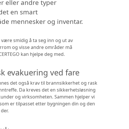
r eller andre typer
 det en smart
både mennesker og inventar.
være smidig å ta seg inn og ut av
agerrom og visse andre områder må
 i CERTEGO kan hjelpe deg med.
sk evakuering ved fare
nnes det også krav til brannsikkerhet og rask
nntreffe. Da kreves det en sikkerhetsløsning
kunder og virksomheten. Sammen hjelper vi
som er tilpasset etter bygningen din og den
der.