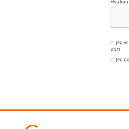
Hva kan 
Jeg v
post.
Jeg go