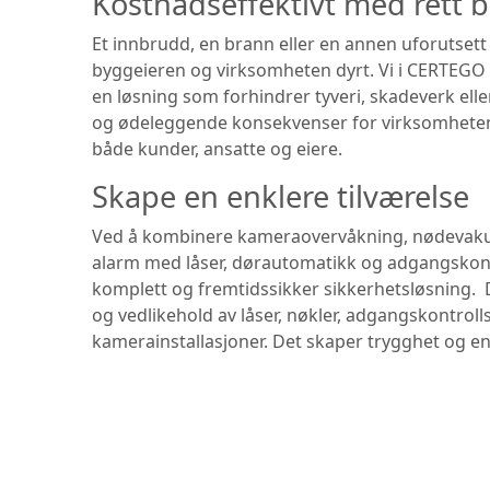
Kostnadseffektivt med rett b
Et innbrudd, en brann eller en annen uforutset
byggeieren og virksomheten dyrt. Vi i CERTEGO 
en løsning som forhindrer tyveri, skadeverk ell
og ødeleggende konsekvenser for virksomheten.
både kunder, ansatte og eiere.
Skape en enklere tilværelse
Ved å kombinere kameraovervåkning, nødevaku
alarm med låser, dørautomatikk og adgangskont
komplett og fremtidssikker sikkerhetsløsning. De
og vedlikehold av låser, nøkler, adgangskontrol
kamerainstallasjoner. Det skaper trygghet og e