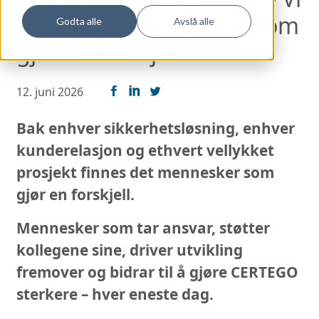
hyller medarbeiderne som
Godta alle
Avslå alle
gjør en forskjell
12. juni 2026
Bak enhver sikkerhetsløsning, enhver
kunderelasjon og ethvert vellykket
prosjekt finnes det mennesker som
gjør en forskjell.
Mennesker som tar ansvar, støtter
kollegene sine, driver utvikling
fremover og bidrar til å gjøre CERTEGO
sterkere – hver eneste dag.