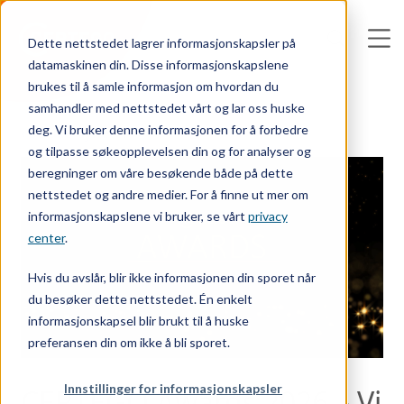
Dette nettstedet lagrer informasjonskapsler på
datamaskinen din. Disse informasjonskapslene
brukes til å samle informasjon om hvordan du
samhandler med nettstedet vårt og lar oss huske
deg. Vi bruker denne informasjonen for å forbedre
‹ Se alle nyheter
og tilpasse søkeopplevelsen din og for analyser og
beregninger om våre besøkende både på dette
nettstedet og andre medier. For å finne ut mer om
informasjonskapslene vi bruker, se vårt
privacy
center
.
Hvis du avslår, blir ikke informasjonen din sporet når
du besøker dette nettstedet. Én enkelt
informasjonskapsel blir brukt til å huske
preferansen din om ikke å bli sporet.
Innstillinger for informasjonskapsler
CERTEGO Awards 2026 – Vi